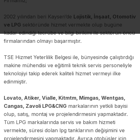
Firmamız;
2002 yılından beri Kayseri’de
Lojistik, İnşaat, Otomotiv
ve LPG
sektöründe hizmet vermekte olup bugüne
kadar edindiği tecrübe ve bilgi birikimi ile sektörün öncü
firmalarından olmayı başarmıştır.
TSE Hizmet Yeterlilik Belgesi ile, bünyesinde çalıştırdığı
makine mühendisi ve eğitimli teknik servis personeliyle
teknolojiyi takip ederek kaliteli hizmet vermeyi ilke
edinmiştir.
Lovato, Atiker, Vialle, Kitmtm, Mimgas, Wentgas,
Cangas, Zavoli LPG&CNG
markalarının yetkili bayisi
olup, satış, montaj ve projelendirmesini yapmaktadır.
Tüm LPG markalarında servis ve bakım hizmeti
vermekte, süresi dolan lpg tanklarının değişimini ve
projelendirmesini yapmaktadır. Ayrıca otobüsler için